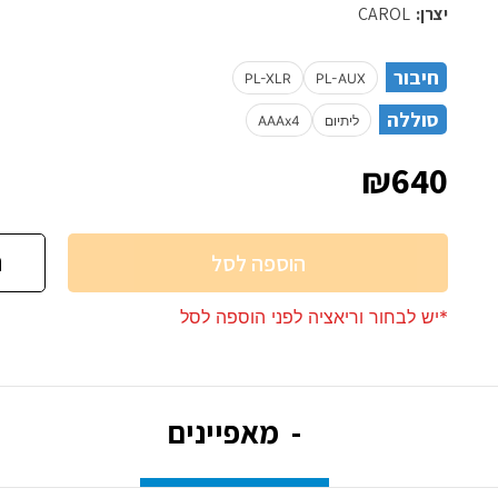
יצרן:
CAROL
חיבור
PL-XLR
PL-AUX
סוללה
ליתיום
AAAx4
₪640
הוספה לסל
*יש לבחור וריאציה לפני הוספה לסל
מאפיינים