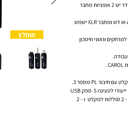
המקלט מגיע בתצורה של PL לחיבור למגבר, ואילו למשדר יש 2 אופציות מחבר
מחבר AUX ישמש לרוב לחיבור מיקרופונים>מסוג מדונה או דש ומחבר XLR ישמש
מומלץ
יציב למרחקים והשני חיסכון
הסט כולל: 1. ערכה לאריזה ושמירת המוצר בבטחה 2. מקלט עם חיבור PL מספר 3.
המוצר ניתן להזמנה עם 4 סוללות במקום סוללת ליתיום - 2 סוללות למקלט ו - 2