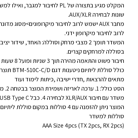
שונות לבחירה AUX/XLR.
לרוב לחיבור מיקרופון ידני.
המשדר תומך 2 מצבי מרחק וסוללה: האחד, שידור 
בסוללה למרחקים קצרים.
חיבור פשוט והתאמה מהירה תוך 3 שניות ופועל 8 שעות עבודה.
כולל סוללת ליתיום ניטענות דגם BTM-510C-C/D תוצרת CAROL .
מתאים להרצאות ,חדרי ישיבה ,כיתות לימוד ועוד
משדר עם חיבור XLR/AUX לבחירה 4. כבל USB Type C ייעודי לטעינה 5. ספק USB
סוללות למשדר
AAA Size 4pcs (TX 2pcs, RX 2pcs)