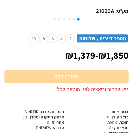
מק"ט:
21020A
מספר דיירים / שלוחות
10
8
6
4
2
₪1,379
-
₪1,850
הוספה לסל
*יש לבחור וריאציה לפני הוספה לסל
צבע:
שחור
תומך תג קרבה RFID:
V
כולל קודן:
X
מרחק התקנה (מטר):
50
חומר:
מתכת
אחריות:
3
תנאי חוץ:
V
סדרה:
FINEVIEW