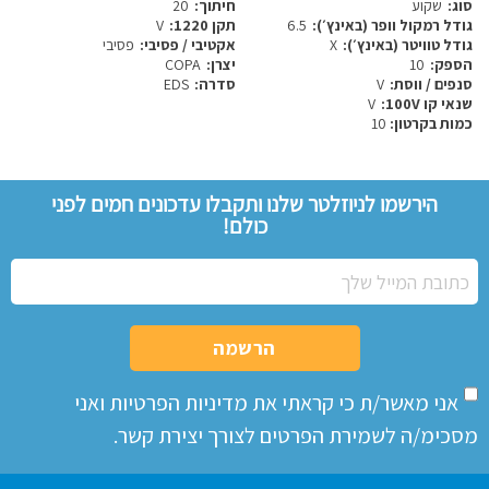
סוג:
שקוע
חיתוך:
20
גודל רמקול וופר (באינץ׳):
6.5
תקן 1220:
V
גודל טוויטר (באינץ׳):
X
אקטיבי / פסיבי:
פסיבי
הספק:
10
יצרן:
COPA
סנפים / ווסת:
V
סדרה:
EDS
שנאי קו 100V:
V
כמות בקרטון:
10
הירשמו לניוזלטר שלנו ותקבלו עדכונים חמים לפני
כולם!
הרשמה
אני מאשר/ת כי קראתי את
מדיניות הפרטיות
ואני
מסכימ/ה לשמירת הפרטים לצורך יצירת קשר.