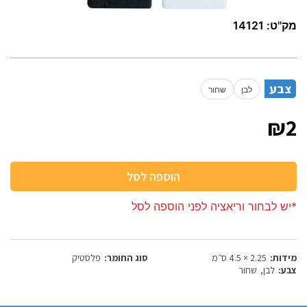
מק"ט:
14121
צבע
לבן
שחור
₪2
הוספה לסל
*יש לבחור וריאציה לפני הוספה לסל
מידות:
2.25 × 4.5 ס״מ
סוג החומר:
פלסטיק
צבע:
לבן
,
שחור